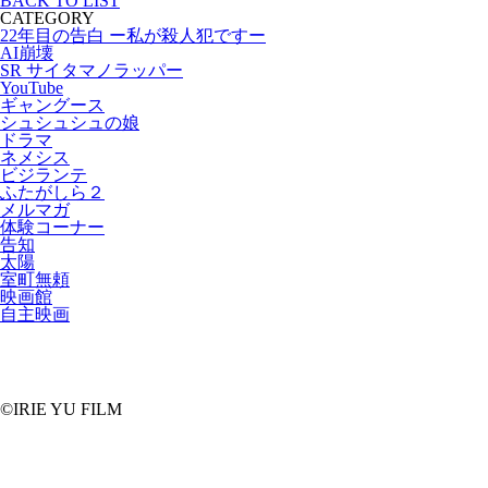
BACK TO LIST
CATEGORY
22年目の告白 ー私が殺人犯ですー
AI崩壊
SR サイタマノラッパー
YouTube
ギャングース
シュシュシュの娘
ドラマ
ネメシス
ビジランテ
ふたがしら２
メルマガ
体験コーナー
告知
太陽
室町無頼
映画館
自主映画
©IRIE YU FILM