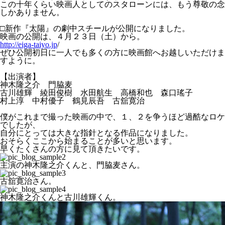
この十年くらい映画人としてのスタローンには、もう尊敬の念
しかありません。
□新作『太陽』の劇中スチールが公開になりました。
映画の公開は、４月２３日（土）から。
http://eiga-taiyo.jp
/
ぜひ公開初日に一人でも多くの方に映画館へお越しいただけま
すように。
【出演者】
神木隆之介 門脇麦
古川雄輝 綾田俊樹 水田航生 高橋和也 森口瑤子
村上淳 中村優子 鶴見辰吾 古舘寛治
僕がこれまで撮った映画の中で、１、２を争うほど過酷なロケ
でしたが、
自分にとっては大きな指針となる作品になりました。
おそらくここから始まることが多いと思います。
早くたくさんの方に見て頂きたいです。
主演の神木隆之介くんと、門脇麦さん。
古舘寛治さん。
神木隆之介くんと古川雄輝くん。