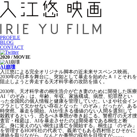
PROFILE
BLOG
CONTACT
2020 / MOVIE
AI崩壊
入江悠による完全オリジナル脚本の近未来サスペンス映画。
2030年の日本を舞台に、突如として暴走を始めたＡＩとそれを
阻止しようと奔走する天才科学者の攻防を描く。
2030年、天才科学者の桐生浩介が亡き妻のために開発した医療
AI「のぞみ」は、年齢、年収、家族構成、病歴、犯罪歴とい
った全国民の個人情報と健康を管理していた。いまや社会イン
フラとして欠かせない存在となった「のぞみ」だったが、ある
時突然、暴走を開始。AIが生きる価値のない人間を選別して
殺戮するという、恐るべき事態が巻き起こる。警察庁の天才捜
査官・桜庭は、AIを暴走させたのは開発者である桐生と断
定。身に覚えのない桐生は逃亡を開始する。桐生は「のぞみ」
を管理するHOPE社の代表で、義弟でもある西村悟とひそかに
連絡を取りながら、なんとか事態の収拾を目指すが……。