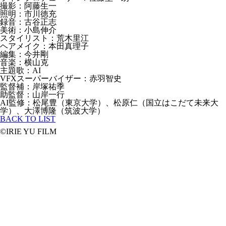
撮影：阿藤生一
照明：市川徳充
録音：古谷正志
美術：小島伸介
スタイリスト：荒木里江
ヘアメイク：本田真理子
編集：今井剛
音楽：横山克
主題歌：AI
VFXスーパーバイザー：赤羽智史
監督補：岸塚祐季
助監督：山岸一行
AI監修：松尾豊（東京大学）、松原仁（国立はこだて未来大
学）、大澤博隆（筑波大学）
BACK TO LIST
©IRIE YU FILM