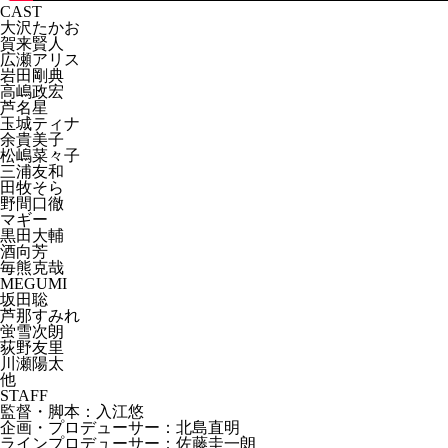
CAST
大沢たかお
賀来賢人
広瀬アリス
岩田剛典
高嶋政宏
芦名星
玉城ティナ
余貴美子
松嶋菜々子
三浦友和
田牧そら
野間口徹
マギー
黒田大輔
酒向芳
毎熊克哉
MEGUMI
坂田聡
芦那すみれ
蛍雪次朗
荻野友里
川瀬陽太
他
STAFF
監督・脚本：入江悠
企画・プロデューサー：北島直明
ラインプロデューサー：佐藤圭一朗