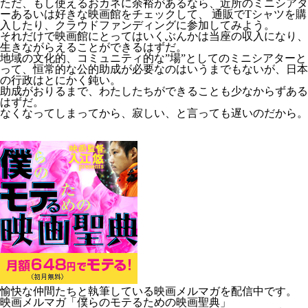
ただ、もし使えるおカネに余裕があるなら、近所のミニシアタ
ーあるいは好きな映画館をチェックして、 通販でTシャツを購
入したり、クラウドファンディングに参加してみよう。
それだけで映画館にとってはいくぶんかは当座の収入になり、
生きながらえることができるはずだ。
地域の文化的、コミュニティ的な”場”としてのミニシアターと
って、恒常的な公的助成が必要なのはいうまでもないが、日本
の行政はとにかく鈍い。
助成がおりるまで、わたしたちができることも少なからずある
はずだ。
なくなってしまってから、寂しい、と言っても遅いのだから。
愉快な仲間たちと執筆している映画メルマガを配信中です。
映画メルマガ「僕らのモテるための映画聖典」