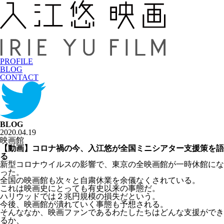
PROFILE
BLOG
CONTACT
BLOG
2020.04.19
映画館
【動画】コロナ禍の今、入江悠が全国ミニシアター支援策を語
る
新型コロナウイルスの影響で、東京の全映画館が一時休館にな
った。
全国の映画館も次々と自粛休業を余儀なくされている。
これは映画史にとっても有史以来の事態だ。
ハリウッドでは２兆円規模の損失だという。
今後、映画館が潰れていく事態も予想される。
そんななか、映画ファンであるわたしたちはどんな支援ができ
るか、