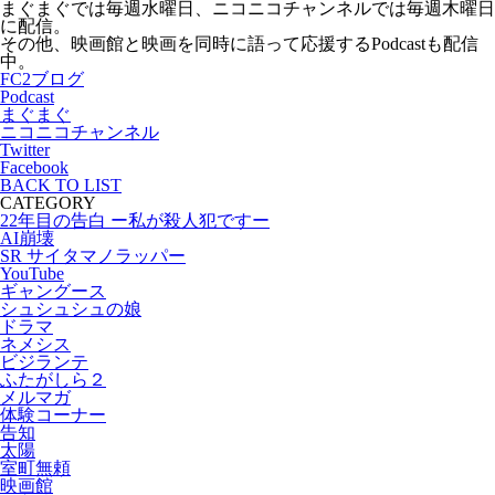
まぐまぐでは毎週水曜日、ニコニコチャンネルでは毎週木曜日
に配信。
その他、映画館と映画を同時に語って応援するPodcastも配信
中。
FC2ブログ
Podcast
まぐまぐ
ニコニコチャンネル
Twitter
Facebook
BACK TO LIST
CATEGORY
22年目の告白 ー私が殺人犯ですー
AI崩壊
SR サイタマノラッパー
YouTube
ギャングース
シュシュシュの娘
ドラマ
ネメシス
ビジランテ
ふたがしら２
メルマガ
体験コーナー
告知
太陽
室町無頼
映画館