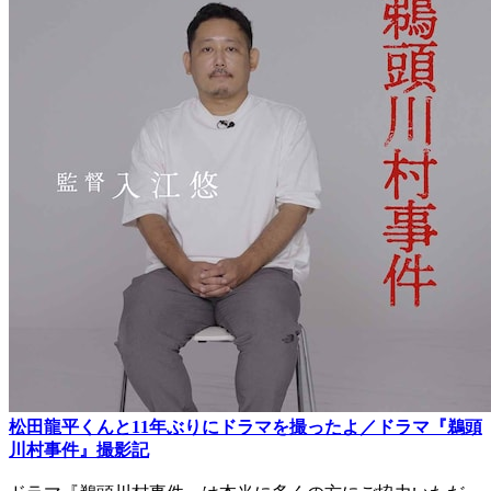
松田龍平くんと11年ぶりにドラマを撮ったよ／ドラマ『鵜頭
川村事件』撮影記