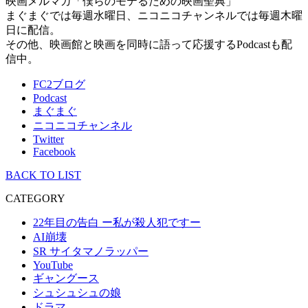
映画メルマガ「僕らのモテるための映画聖典」
まぐまぐでは毎週水曜日、ニコニコチャンネルでは毎週木曜
日に配信。
その他、映画館と映画を同時に語って応援するPodcastも配
信中。
FC2ブログ
Podcast
まぐまぐ
ニコニコチャンネル
Twitter
Facebook
BACK TO LIST
CATEGORY
22年目の告白 ー私が殺人犯ですー
AI崩壊
SR サイタマノラッパー
YouTube
ギャングース
シュシュシュの娘
ドラマ