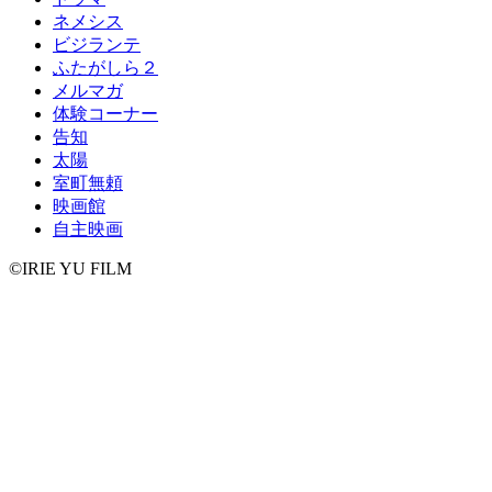
ネメシス
ビジランテ
ふたがしら２
メルマガ
体験コーナー
告知
太陽
室町無頼
映画館
自主映画
©IRIE YU FILM